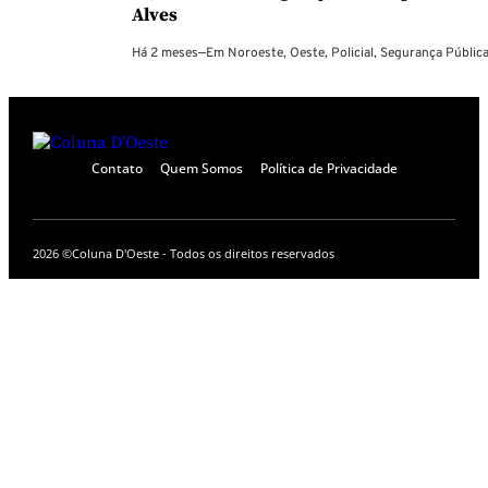
Alves
Há 2 meses
—
Em
Noroeste
,
Oeste
,
Policial
,
Segurança Públic
Contato
Quem Somos
Política de Privacidade
2026 ©
Coluna D'Oeste - Todos os direitos reservados