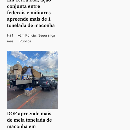
Em Terra Boa, ação
conjunta entre
federais e militares
apreende mais de 1
tonelada de maconha
Há 1
—
Em
Policial
,
Segurança
mês
Pública
DOF apreende mais
de meia tonelada de
maconha em