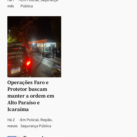
Há 1
—
Em
Policial
,
Segurança
mês
Pública
Operações Faro e
Protetor buscam
manter a ordem em
Alto Paraíso e
Icaraíma
Há 2
—
Em
Policial
,
Região
,
meses
Segurança Pública