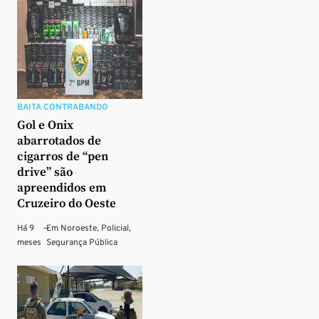
BAITA CONTRABANDO
Gol e Onix
abarrotados de
cigarros de “pen
drive” são
apreendidos em
Cruzeiro do Oeste
Há 9
—
Em
Noroeste
,
Policial
,
meses
Segurança Pública