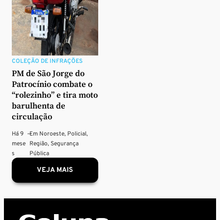
COLEÇÃO DE INFRAÇÕES
PM de São Jorge do
Patrocínio combate o
“rolezinho” e tira moto
barulhenta de
circulação
Há 9
—
Em
Noroeste
,
Policial
,
mese
Região
,
Segurança
s
Pública
VEJA MAIS