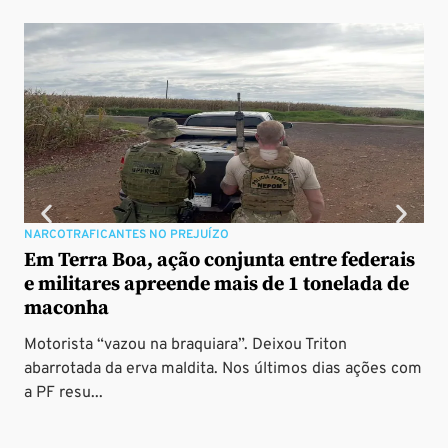
NARCOTRAFICANTES NO PREJUÍZO
FES
Em Terra Boa, ação conjunta entre federais
Ex
e militares apreende mais de 1 tonelada de
al
maconha
Noi
Motorista “vazou na braquiara”. Deixou Triton
de 
abarrotada da erva maldita. Nos últimos dias ações com
soli
a PF resu...