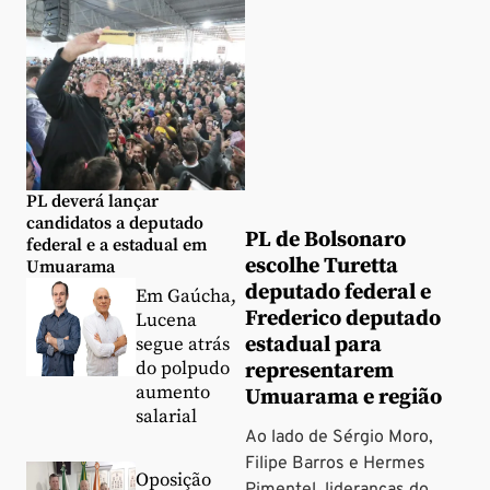
PL deverá lançar
candidatos a deputado
PL de Bolsonaro
federal e a estadual em
escolhe Turetta
Umuarama
deputado federal e
Em Gaúcha,
Frederico deputado
Lucena
estadual para
segue atrás
do polpudo
representarem
aumento
Umuarama e região
salarial
Ao lado de Sérgio Moro,
Filipe Barros e Hermes
Oposição