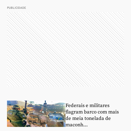
PUBLICIDADE
Federais e militares
flagram barco com mais
de meia tonelada de
maconh...