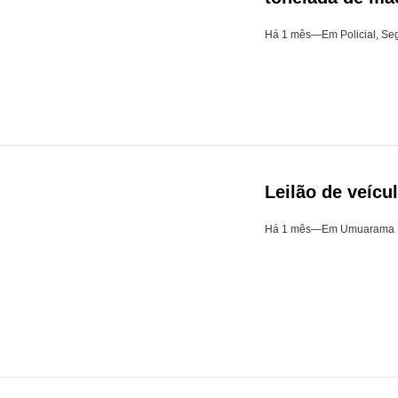
Há 1 mês
—
Em
Policial
,
Seg
Leilão de veícu
Há 1 mês
—
Em
Umuarama