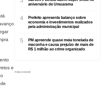
3
aniversário de Umuarama
stá
4
Prefeito apresenta balanço sobre
economia e investimentos realizados
 avanço
pela administração municipal
egar
mpra
5
PM apreende quase meia tonelada de
maconha e causa prejuízo de mais de
R$ 1 milhão ao crime organizado
ento
retos e
PUBLICIDADE
do
nde