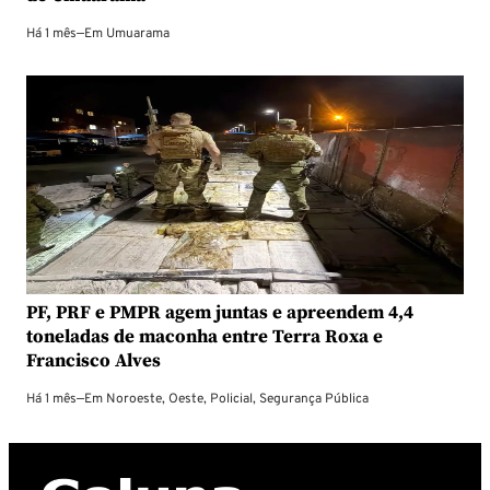
Há 1 mês
—
Em
Umuarama
PF, PRF e PMPR agem juntas e apreendem 4,4
toneladas de maconha entre Terra Roxa e
Francisco Alves
Há 1 mês
—
Em
Noroeste
,
Oeste
,
Policial
,
Segurança Pública