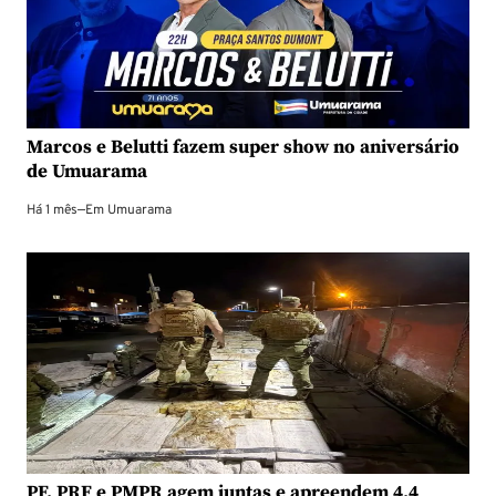
Marcos e Belutti fazem super show no aniversário
de Umuarama
Há 1 mês
—
Em
Umuarama
PF, PRF e PMPR agem juntas e apreendem 4,4