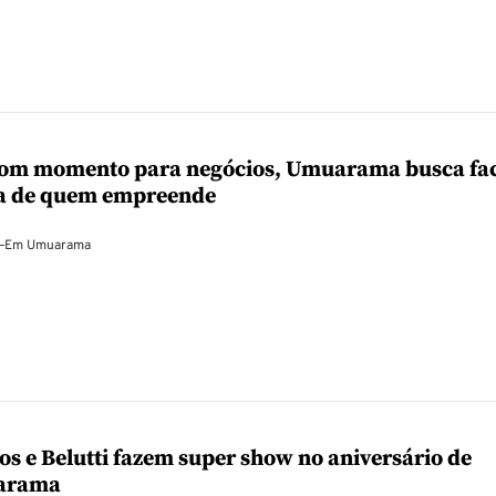
om momento para negócios, Umuarama busca faci
da de quem empreende
—
Em
Umuarama
s e Belutti fazem super show no aniversário de
arama