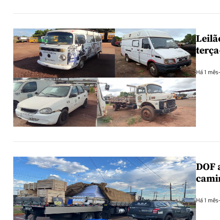
Leilã
terça
Há 1 mês
DOF 
cami
Há 1 mês