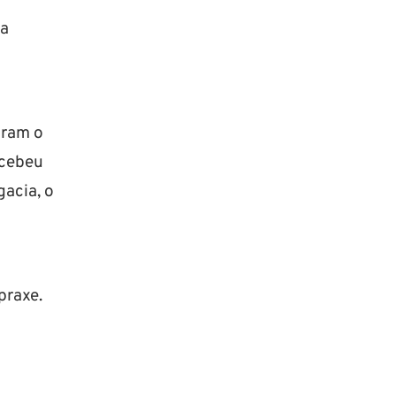
ma
m
aram o
ecebeu
gacia, o
praxe.