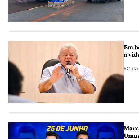
Em b
a vi
Há 1 mês
Marco
Umu