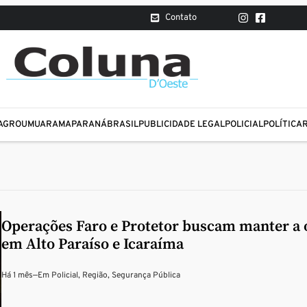
Contato
AGRO
UMUARAMA
PARANÁ
BRASIL
PUBLICIDADE LEGAL
POLICIAL
POLÍTICA
Operações Faro e Protetor buscam manter a
em Alto Paraíso e Icaraíma
Há 1 mês
—
Em
Policial
,
Região
,
Segurança Pública