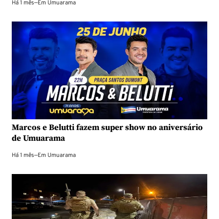
Há 1 mês
—
Em
Umuarama
Marcos e Belutti fazem super show no aniversário
de Umuarama
Há 1 mês
—
Em
Umuarama