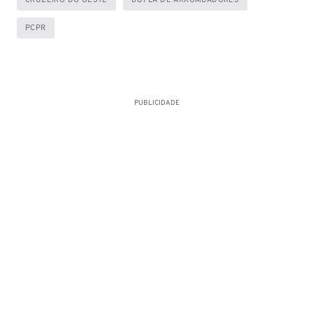
CRUZEIRO DO OESTE
DUPLA DE ARROMBADORES
PCPR
PUBLICIDADE