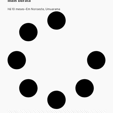
mais barata
Há 10 meses
—
Em
Noroeste
,
Umuarama