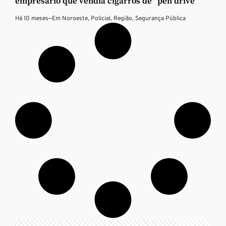
empresário que vendia cigarros de “pen drive”
Há 10 meses
—
Em
Noroeste
,
Policial
,
Região
,
Segurança Pública