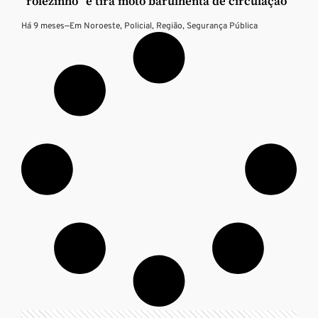
“rolezinho” e tira moto barulhenta de circulação
Há 9 meses
—
Em
Noroeste
,
Policial
,
Região
,
Segurança Pública