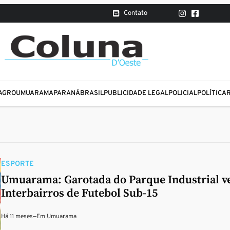
Contato
AGRO
UMUARAMA
PARANÁ
BRASIL
PUBLICIDADE LEGAL
POLICIAL
POLÍTICA
ESPORTE
Umuarama: Garotada do Parque Industrial v
Interbairros de Futebol Sub-15
Há 11 meses
—
Em
Umuarama