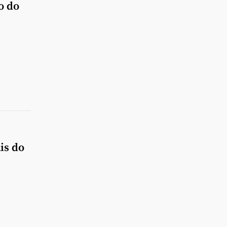
o do
is do