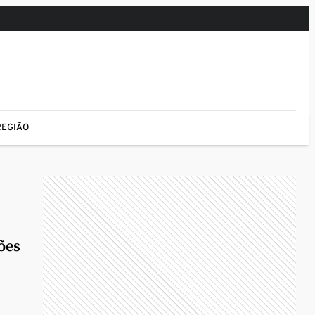
REGIÃO
ões