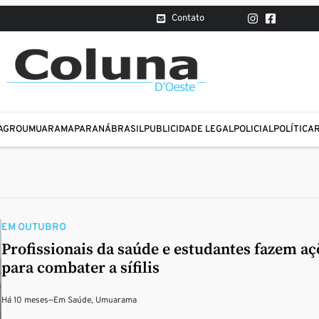
Contato
AGRO
UMUARAMA
PARANÁ
BRASIL
PUBLICIDADE LEGAL
POLICIAL
POLÍTICA
EM OUTUBRO
Profissionais da saúde e estudantes fazem aç
para combater a sífilis
Há 10 meses
—
Em
Saúde
,
Umuarama