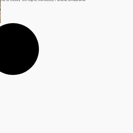
Há 10 meses
—
Em
Agro
,
Noroeste
,
Paraná
,
Umuarama