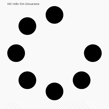
Há 1 mês
—
Em
Umuarama