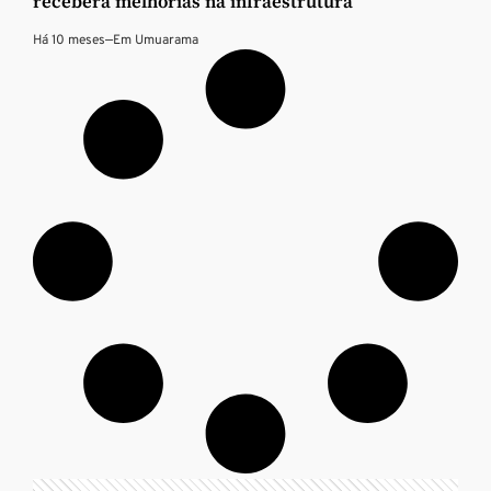
receberá melhorias na infraestrutura
Há 10 meses
—
Em
Umuarama