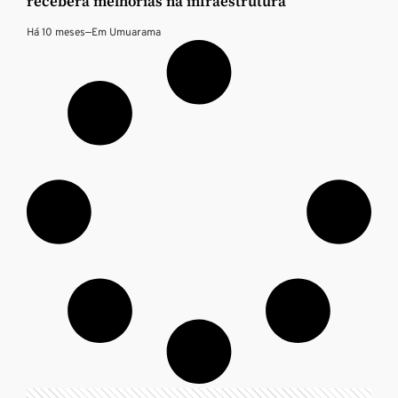
receberá melhorias na infraestrutura
Há 10 meses
—
Em
Umuarama