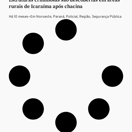
Estruturas criminosas são descobertas em áreas
rurais de Icaraíma após chacina
Há 10 meses
—
Em
Noroeste
,
Paraná
,
Policial
,
Região
,
Segurança Pública