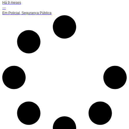
Há 9 meses
—
Em
Policial
,
Segurança Pública