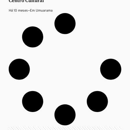
Centro Cultural
Há 10 meses
—
Em
Umuarama