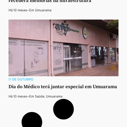
receberá melhorias na infraestrutura
Há 10 meses
—
Em
Umuarama
11 DE OUTUBRO
Dia do Médico terá jantar especial em Umuarama
Há 10 meses
—
Em
Saúde
,
Umuarama