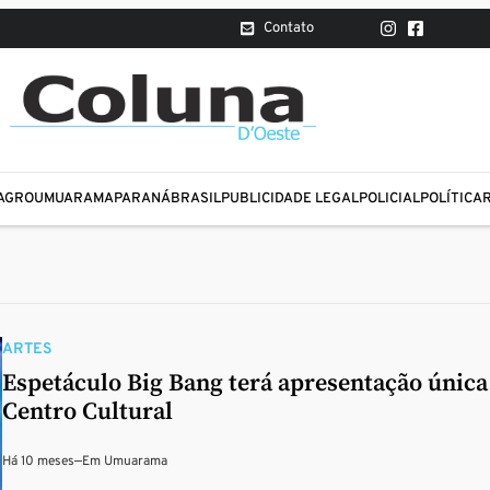
Contato
AGRO
UMUARAMA
PARANÁ
BRASIL
PUBLICIDADE LEGAL
POLICIAL
POLÍTICA
ARTES
Espetáculo Big Bang terá apresentação única
Centro Cultural
Há 10 meses
—
Em
Umuarama