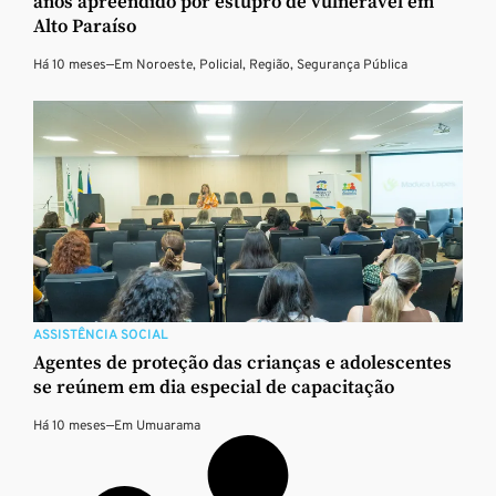
anos apreendido por estupro de vulnerável em
Alto Paraíso
Há 10 meses
—
Em
Noroeste
,
Policial
,
Região
,
Segurança Pública
ASSISTÊNCIA SOCIAL
Agentes de proteção das crianças e adolescentes
se reúnem em dia especial de capacitação
Há 10 meses
—
Em
Umuarama