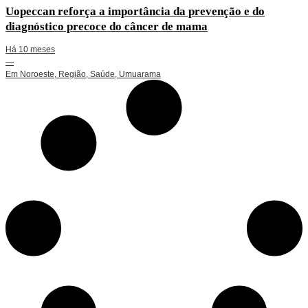
Uopeccan reforça a importância da prevenção e do
diagnóstico precoce do câncer de mama
Há 10 meses
—
Em
Noroeste
,
Região
,
Saúde
,
Umuarama