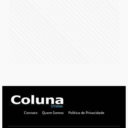
Contato
Quem Somos
Política de Privacidade