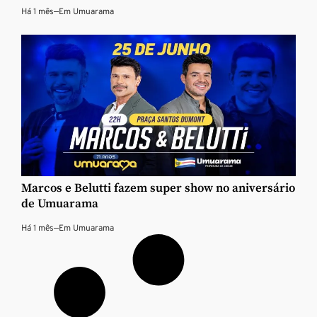
Há 1 mês
—
Em
Umuarama
Marcos e Belutti fazem super show no aniversário
de Umuarama
Há 1 mês
—
Em
Umuarama