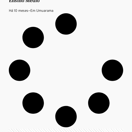
Ensino Médio
Há 10 meses
—
Em
Umuarama