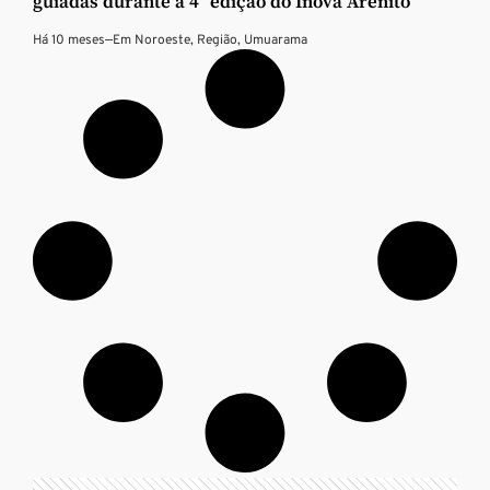
guiadas durante a 4ª edição do Inova Arenito
Há 10 meses
—
Em
Noroeste
,
Região
,
Umuarama