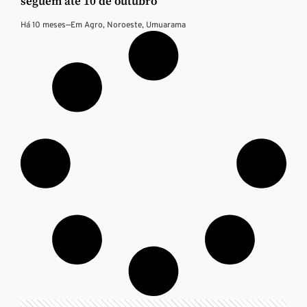
seguem até 10 de outubro
Há 10 meses
—
Em
Agro
,
Noroeste
,
Umuarama