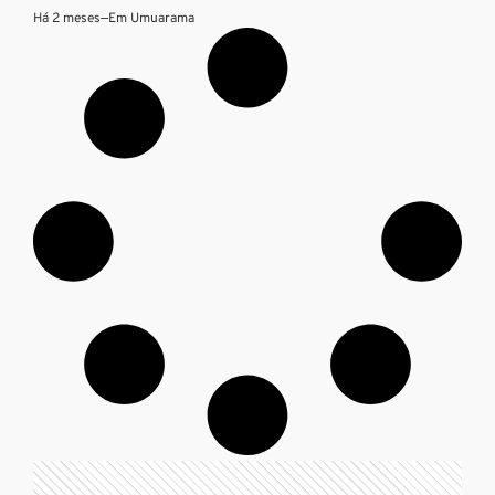
Há 2 meses
—
Em
Umuarama