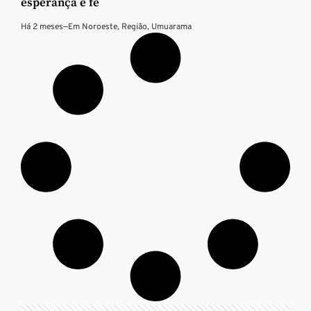
esperança e fé
Há 2 meses
—
Em
Noroeste
,
Região
,
Umuarama