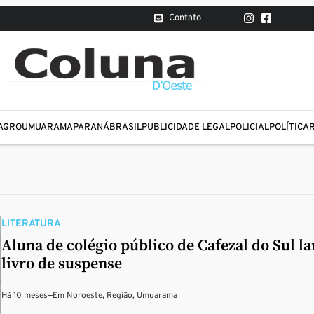
Contato
AGRO
UMUARAMA
PARANÁ
BRASIL
PUBLICIDADE LEGAL
POLICIAL
POLÍTICA
LITERATURA
Aluna de colégio público de Cafezal do Sul l
livro de suspense
Há 10 meses
—
Em
Noroeste
,
Região
,
Umuarama