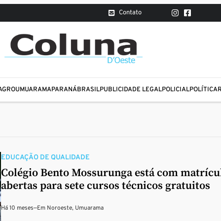
Contato
AGRO
UMUARAMA
PARANÁ
BRASIL
PUBLICIDADE LEGAL
POLICIAL
POLÍTICA
EDUCAÇÃO DE QUALIDADE
Colégio Bento Mossurunga está com matrícu
abertas para sete cursos técnicos gratuitos
Há 10 meses
—
Em
Noroeste
,
Umuarama