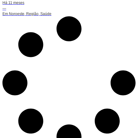
Há 11 meses
—
Em
Noroeste
,
Região
,
Saúde