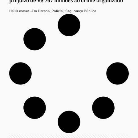
prejuízo de R$ 767 milhões ao crime organizado
Há 10 meses
—
Em
Paraná
,
Policial
,
Segurança Pública