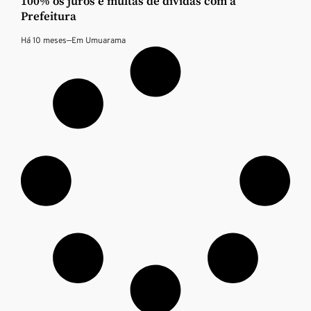
100% os juros e multas de dívidas com a
Prefeitura
Há 10 meses
—
Em
Umuarama