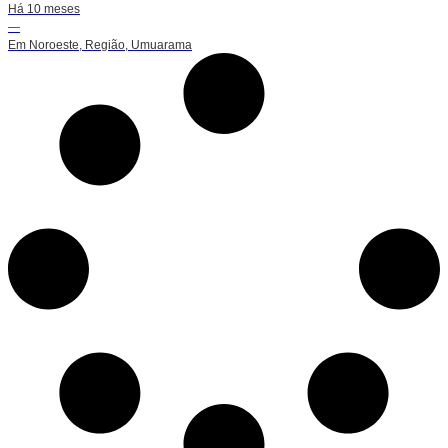
Há 10 meses
—
Em
Noroeste
,
Região
,
Umuarama