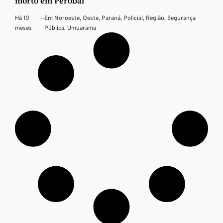
morto em Perobal
Há 10
—
Em
Noroeste
,
Oeste
,
Paraná
,
Policial
,
Região
,
Segurança
meses
Pública
,
Umuarama