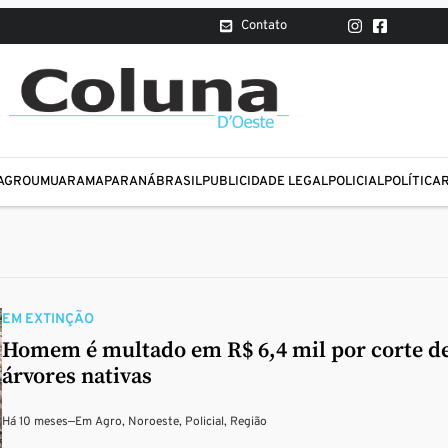
Contato
AGRO
UMUARAMA
PARANÁ
BRASIL
PUBLICIDADE LEGAL
POLICIAL
POLÍTICA
EM EXTINÇÃO
Homem é multado em R$ 6,4 mil por corte d
árvores nativas
Há 10 meses
—
Em
Agro
,
Noroeste
,
Policial
,
Região