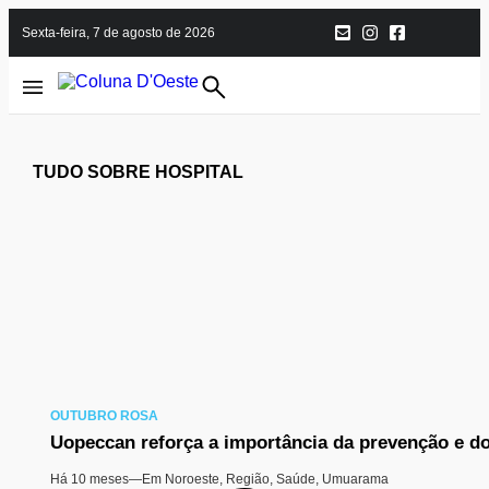
sexta-feira, 7 de agosto de 2026
TUDO SOBRE HOSPITAL
OUTUBRO ROSA
Uopeccan reforça a importância da prevenção e d
Há 10 meses
—
Em
Noroeste
,
Região
,
Saúde
,
Umuarama