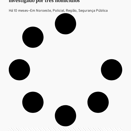
investigado por três homicídios
Há 10 meses
—
Em
Noroeste
,
Policial
,
Região
,
Segurança Pública