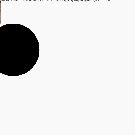
Há 10 meses
—
Em
Oeste
,
Paraná
,
Policial
,
Região
,
Segurança Pública