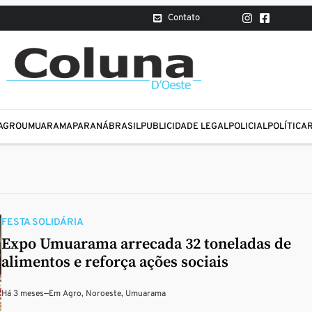
Contato
AGRO
UMUARAMA
PARANÁ
BRASIL
PUBLICIDADE LEGAL
POLICIAL
POLÍTICA
FESTA SOLIDÁRIA
Expo Umuarama arrecada 32 toneladas de
alimentos e reforça ações sociais
Há 3 meses
—
Em
Agro
,
Noroeste
,
Umuarama