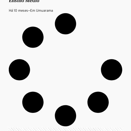
Ensino Médio
Há 10 meses
—
Em
Umuarama