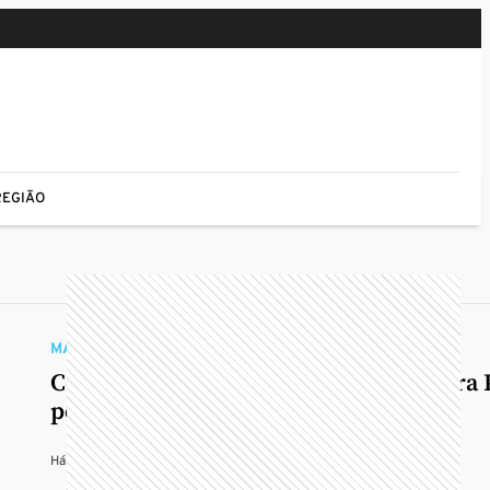
REGIÃO
MAIS SAÚDE
Com atendimento regionalizado, Opera 
por cirurgias eletivas
Há 10 meses
—
Em
Noroeste
,
Oeste
,
Paraná
,
Região
,
Saúde