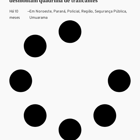
desmontam quadrilha de traficantes
Há 10
—
Em
Noroeste
,
Paraná
,
Policial
,
Região
,
Segurança Pública
,
meses
Umuarama