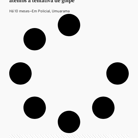
atentos à tentativa de golpe
Há 10 meses
—
Em
Policial
,
Umuarama