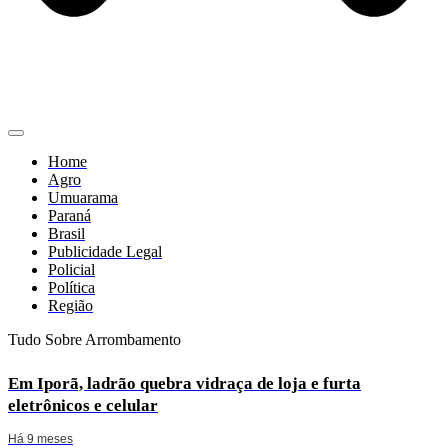
Home
Agro
Umuarama
Paraná
Brasil
Publicidade Legal
Policial
Política
Região
Tudo Sobre Arrombamento
Em Iporã, ladrão quebra vidraça de loja e furta
eletrônicos e celular
Há 9 meses