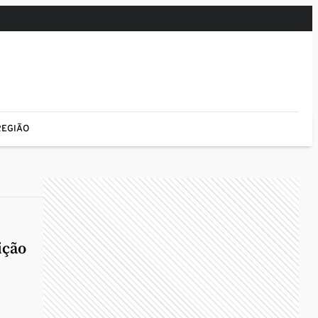
REGIÃO
ição