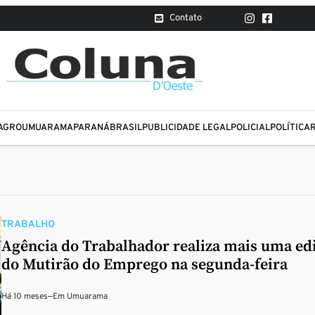
Contato
AGRO
UMUARAMA
PARANÁ
BRASIL
PUBLICIDADE LEGAL
POLICIAL
POLÍTICA
TRABALHO
Agência do Trabalhador realiza mais uma ed
do Mutirão do Emprego na segunda-feira
Há 10 meses
—
Em
Umuarama